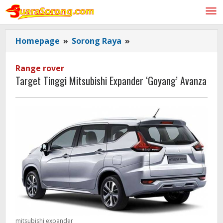
Lewati
ke
konten
Target
Homepage
»
Sorong Raya
»
Tinggi
Mitsubishi
Range rover
Expander
Target Tinggi Mitsubishi Expander ‘Goyang’ Avanza
'Goyang'
Avanza
mitsubishi expander