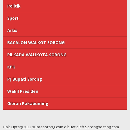
Politik
Sport
Artis
BACALON WALKOT SORONG
PILKADA WALIKOTA SORONG
KPK
PJ Bupati Sorong
Wakil Presiden
Gibran Rakabuming
Hak Cipta@2022 suarasorong.com dibuat oleh Soronghosting.com