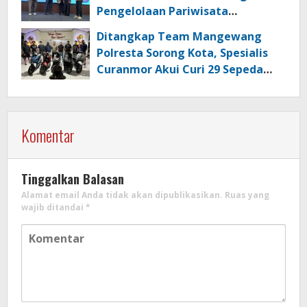
Pengelolaan Pariwisata
Berkualitas di Kabupaten Sorong
Ditangkap Team Mangewang
Polresta Sorong Kota, Spesialis
Curanmor Akui Curi 29 Sepeda
Motor
Komentar
Tinggalkan Balasan
Alamat email Anda tidak akan dipublikasikan.
Ruas yang
wajib ditandai
*