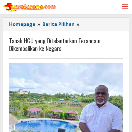
Lewati
ke
konten
Tanah
Homepage
»
Berita Pilihan
»
HGU
yang
Tanah HGU yang Ditelantarkan Terancam
Ditelantarkan
Dikembalikan ke Negara
Terancam
Dikembalikan
ke
Negara