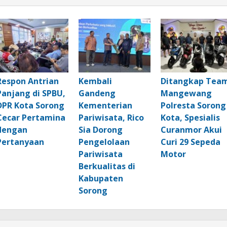
Respon Antrian
Kembali
Ditangkap Tea
Panjang di SPBU,
Gandeng
Mangewang
DPR Kota Sorong
Kementerian
Polresta Sorong
Cecar Pertamina
Pariwisata, Rico
Kota, Spesialis
dengan
Sia Dorong
Curanmor Akui
Pertanyaan
Pengelolaan
Curi 29 Sepeda
Pariwisata
Motor
Berkualitas di
Kabupaten
Sorong