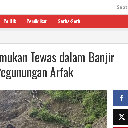
Sabt
Politik
Pendidikan
Serba-Serbi
emukan Tewas dalam Banjir
n
Pegunungan Arfak
an