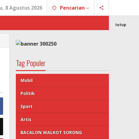
u, 8 Agustus 2026
Pencarian
tutup
Tag Populer
Mobil
Politik
Sport
Artis
BACALON WALKOT SORONG