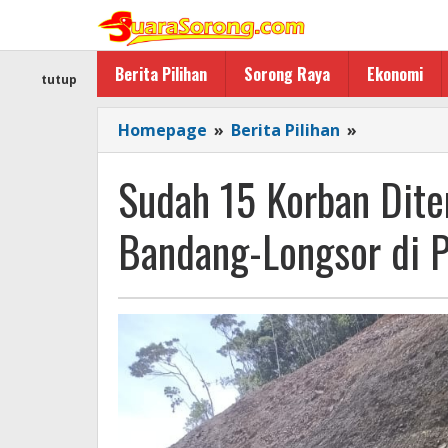
Lewati
ke
konten
Berita Pilihan
Sorong Raya
Ekonomi
tutup
Sudah
Homepage
»
Berita Pilihan
»
15
Korban
Sudah 15 Korban Dit
Ditemuka
Tewas
Bandang-Longsor di 
dalam
Banjir
Bandang-
Longsor
di
Pegunung
Arfak