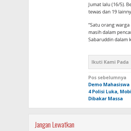
Jumat lalu (16/5).
tewas dan 19 lainn
“Satu orang warga 
masih dalam pencar
Sabaruddin dalam 
Ikuti Kami Pada
Navigasi
Pos sebelumnya
pos
Demo Mahasiswa U
4 Polisi Luka, Mobi
Dibakar Massa
Jangan Lewatkan