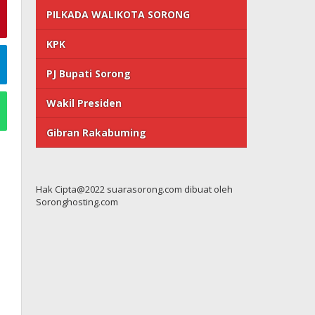
PILKADA WALIKOTA SORONG
KPK
PJ Bupati Sorong
Wakil Presiden
Gibran Rakabuming
Hak Cipta@2022 suarasorong.com dibuat oleh
Soronghosting.com