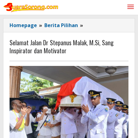
Lewati
ke
konten
Selamat
Homepage
»
Berita Pilihan
»
Jalan
Dr
Selamat Jalan Dr Stepanus Malak, M.Si, Sang
Stepanus
Inspirator dan Motivator
Malak,
M.Si,
Sang
Inspirator
dan
Motivator