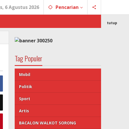
s, 6 Agustus 2026
Pencarian
tutup
Tag Populer
Mobil
Politik
Sport
Artis
BACALON WALKOT SORONG