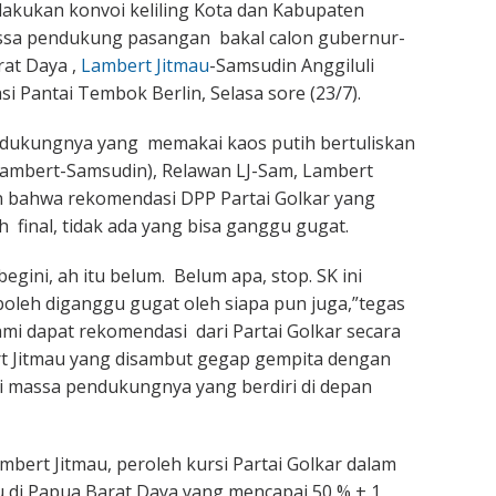
akukan konvoi keliling Kota dan Kabupaten
ssa pendukung pasangan bakal calon gubernur-
at Daya ,
Lambert Jitmau
-Samsudin Anggiluli
i Pantai Tembok Berlin, Selasa sore (23/7).
ukungnya yang memakai kaos putih bertuliskan
Lambert-Samsudin), Relawan LJ-Sam, Lambert
 bahwa rekomendasi DPP Partai Golkar yang
h final, tidak ada yang bisa ganggu gugat.
egini, ah itu belum. Belum apa, stop. SK ini
k boleh diganggu gugat oleh siapa pun juga,”tegas
ami dapat rekomendasi dari Partai Golkar secara
t Jitmau yang disambut gegap gempita dengan
i massa pendukungnya yang berdiri di depan
mbert Jitmau, peroleh kursi Partai Golkar dalam
alu di Papua Barat Daya yang mencapai 50 % + 1