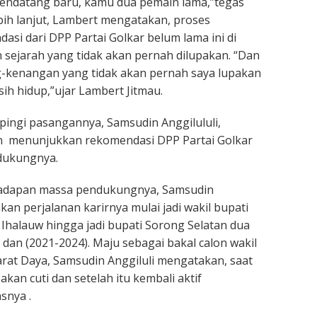
endatang baru, kamu dua pemain lama,”tegas
bih lanjut, Lambert mengatakan, proses
si dari DPP Partai Golkar belum lama ini di
sejarah yang tidak akan pernah dilupakan. “Dan
kenangan yang tidak akan pernah saya lupakan
ih hidup,”ujar Lambert Jitmau.
ingi pasangannya, Samsudin Anggilululi,
n menunjukkan rekomendasi DPP Partai Golkar
dukungnya.
hadapan massa pendukungnya, Samsudin
an perjalanan karirnya mulai jadi wakil bupati
halauw hingga jadi bupati Sorong Selatan dua
 dan (2021-2024). Maju sebagai bakal calon wakil
at Daya, Samsudin Anggiluli mengatakan, saat
akan cuti dan setelah itu kembali aktif
snya .