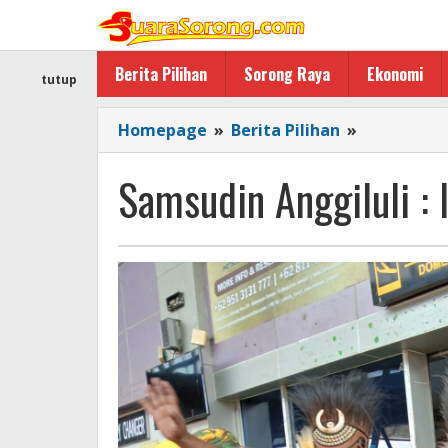
Lewati
ke
konten
Berita Pilihan
Sorong Raya
Ekonomi
tutup
Samsudin
Homepage
»
Berita Pilihan
»
Anggiluli
:
Samsudin Anggiluli :
Ini
Tanda-
Tanda
Kemenang