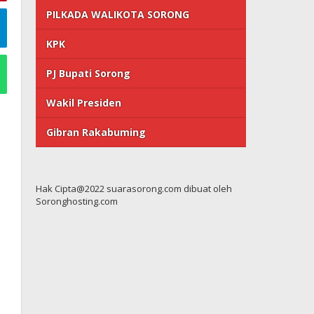
PILKADA WALIKOTA SORONG
KPK
PJ Bupati Sorong
Wakil Presiden
Gibran Rakabuming
Hak Cipta@2022 suarasorong.com dibuat oleh
Soronghosting.com