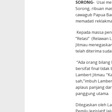
SORONG-
Usai mel
Sorong, ribuan ma
cawagub Papua Bar
memadati reklakmas
Kepada massa pend
“Relasi” (Relawan 
Jitmau menegaskan
telah diterima suda
“Ada orang bilang b
bersifat final tida
Lambert Jitmau. “K
sah,”imbuh Lamber
aplaus panjang dar
panggung utama.
Ditegaskan oleh La
Pemilu legislatif l