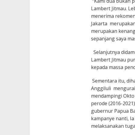
“Kami dua bukan p
Lambert Jitmau. Le
menerima rekomenda
Jakarta merupakan 
merupakan kenang-
sepanjang saya mas
Selanjutnya didamp
Lambert Jitmau pu
kepada massa pen
Sementara itu, di
Anggiluli menguraik
mendampingi Okto I
perode (2016-2021)
gubernur Papua Bar
kampanye nanti, Ia 
melaksanakan tuga