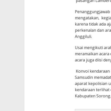
pasangan Lambert J
Penanggungjawab a
mengatakan, kegia
karena tidak ada a
perkenalan dan ar
Anggiluli.
Usai mengikuti ara
meramaikan acara 
acara juga diisi de
Konvoi kendaraan 
Samsudin memadati
aparat kepolisian 
kendaraan terlihat
Kabupaten Sorong. 