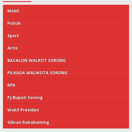
Mobil
Politik
Sport
Artis
BACALON WALKOT SORONG
PILKADA WALIKOTA SORONG
KPK
PJ Bupati Sorong
Wakil Presiden
Gibran Rakabuming