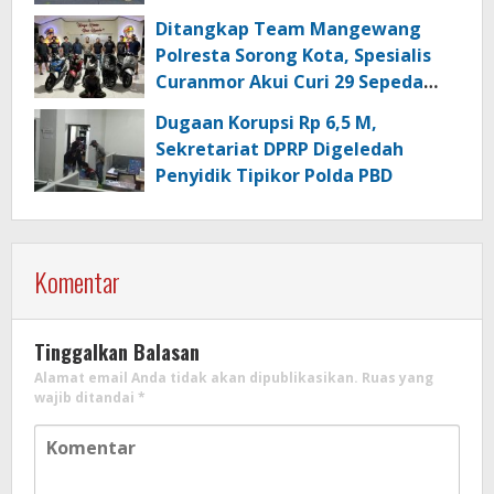
Berkualitas di Kabupaten Sorong
Ditangkap Team Mangewang
Polresta Sorong Kota, Spesialis
Curanmor Akui Curi 29 Sepeda
Motor
Dugaan Korupsi Rp 6,5 M,
Sekretariat DPRP Digeledah
Penyidik Tipikor Polda PBD
Komentar
Tinggalkan Balasan
Alamat email Anda tidak akan dipublikasikan.
Ruas yang
wajib ditandai
*