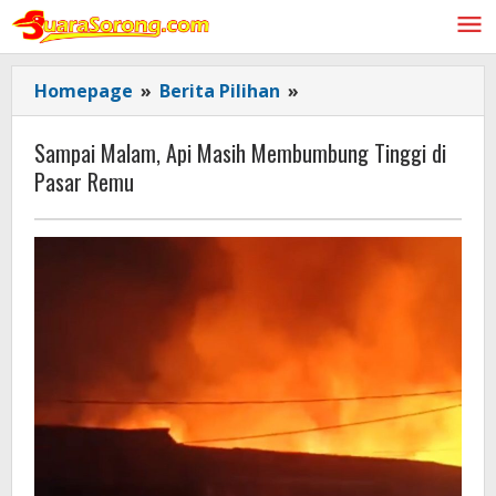
Lewati
ke
konten
Sampai
Homepage
»
Berita Pilihan
»
Malam,
Api
Sampai Malam, Api Masih Membumbung Tinggi di
Masih
Pasar Remu
Membumbung
Tinggi
di
Pasar
Remu