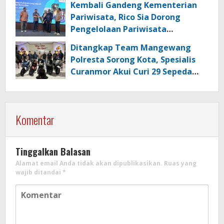
Kembali Gandeng Kementerian
Pariwisata, Rico Sia Dorong
Pengelolaan Pariwisata
Berkualitas di Kabupaten Sorong
Ditangkap Team Mangewang
Polresta Sorong Kota, Spesialis
Curanmor Akui Curi 29 Sepeda
Motor
Komentar
Tinggalkan Balasan
Alamat email Anda tidak akan dipublikasikan.
Ruas yang
wajib ditandai
*