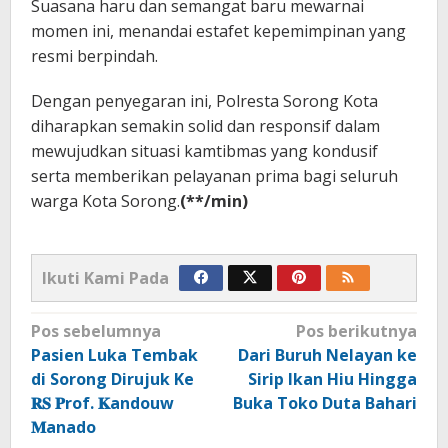
Suasana haru dan semangat baru mewarnai
momen ini, menandai estafet kepemimpinan yang
resmi berpindah.
Dengan penyegaran ini, Polresta Sorong Kota
diharapkan semakin solid dan responsif dalam
mewujudkan situasi kamtibmas yang kondusif
serta memberikan pelayanan prima bagi seluruh
warga Kota Sorong.
(**/min)
Ikuti Kami Pada
Navigasi
Pos sebelumnya
Pos berikutnya
pos
Pasien Luka Tembak
Dari Buruh Nelayan ke
di Sorong Dirujuk Ke
Sirip Ikan Hiu Hingga
𝐑𝐒 𝐏rof. 𝐊andouw
Buka Toko Duta Bahari
𝐌anado