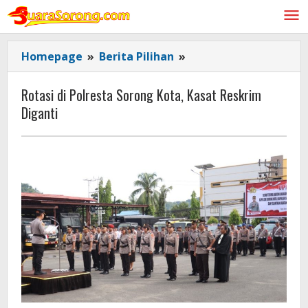
Lewati
ke
konten
Rotasi
Homepage
»
Berita Pilihan
»
di
Polresta
Rotasi di Polresta Sorong Kota, Kasat Reskrim
Sorong
Diganti
Kota,
Kasat
Reskrim
Diganti