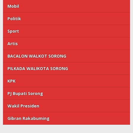
Mobil
Politik
Sport
Artis
BACALON WALKOT SORONG
PILKADA WALIKOTA SORONG
KPK
PJ Bupati Sorong
Wakil Presiden
Gibran Rakabuming