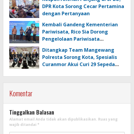
DPR Kota Sorong Cecar Pertamina
dengan Pertanyaan
Kembali Gandeng Kementerian
Pariwisata, Rico Sia Dorong
Pengelolaan Pariwisata
Berkualitas di Kabupaten Sorong
Ditangkap Team Mangewang
Polresta Sorong Kota, Spesialis
Curanmor Akui Curi 29 Sepeda
Motor
Komentar
Tinggalkan Balasan
Alamat email Anda tidak akan dipublikasikan.
Ruas yang
wajib ditandai
*