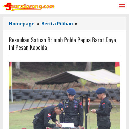
Lewati
ke
konten
Resmikan
Homepage
»
Berita Pilihan
»
Satuan
Brimob
Resmikan Satuan Brimob Polda Papua Barat Daya,
Polda
Ini Pesan Kapolda
Papua
Barat
Daya,
Ini
Pesan
Kapolda