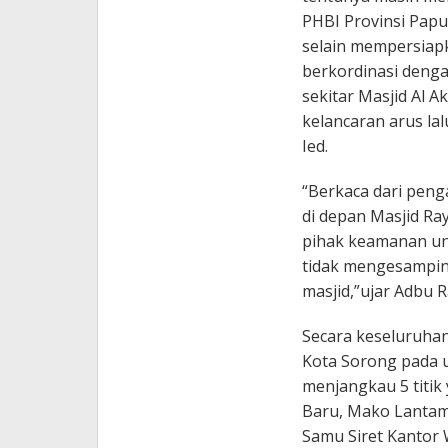
PHBI Provinsi Pap
selain mempersiapk
berkordinasi denga
sekitar Masjid Al 
kelancaran arus lal
Ied.
“Berkaca dari peng
di depan Masjid Ra
pihak keamanan unt
tidak mengesampin
masjid,”ujar Adbu 
Secara keseluruhan
Kota Sorong pada 
menjangkau 5 titik
Baru, Mako Lantam
Samu Siret Kantor 