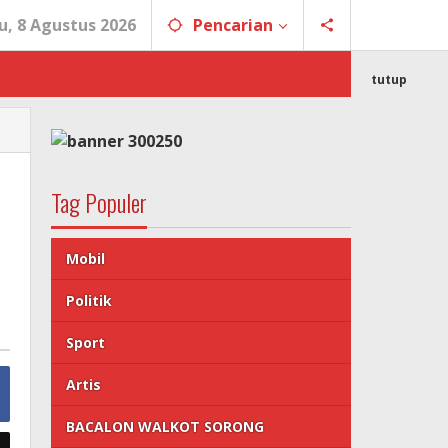
u, 8 Agustus 2026
Pencarian
tutup
Tag Populer
Mobil
Politik
Sport
Artis
BACALON WALKOT SORONG