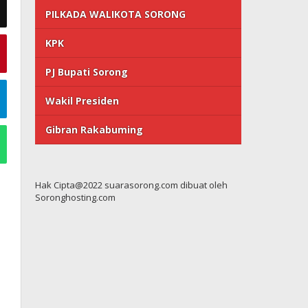
PILKADA WALIKOTA SORONG
KPK
PJ Bupati Sorong
Wakil Presiden
Gibran Rakabuming
Hak Cipta@2022 suarasorong.com dibuat oleh
Soronghosting.com