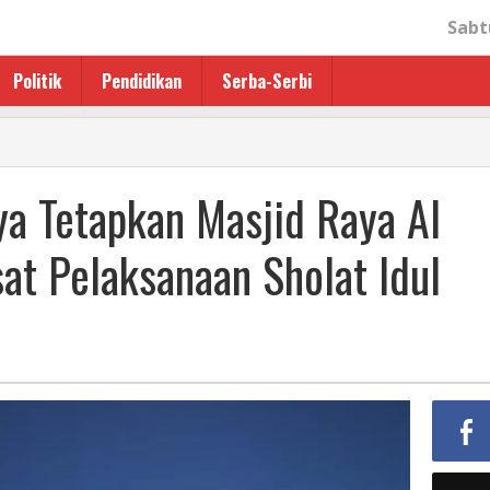
Sabt
Politik
Pendidikan
Serba-Serbi
a Tetapkan Masjid Raya Al
at Pelaksanaan Sholat Idul
a
an