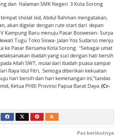
ong dan Halaman SMK Negeri 3 Kota Sorong
 tempat sholat Ied, Abdul Rahman mengatakan,
an, akan digelar dengan rute start dari depan
IV Kampung Baru menuju Pasar Boswesen- Surya
wati Tugu Toko Siswa- Jalan Yos Sudarso menju
ga ke Pasar Bersama Kota Sorong. “Sebagai umat
 melaksanakan ibadah yang suci dengan hati bersih
epada Allah SWT, mulai dari ibadah puasa sampai
ri Raya Idul Fitri, Semoga diberikan kekuatan
ju hari bersih dan hari kemenangan ini,”tandas
id, Ketua PHBI Provinsi Papua Barat Daya.
(Cr-
Pos berikutnya