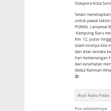
Diaspora Kota Sor
Selain menetapkan
untuk pawai takbir
POMAL Lantamal X
Kampung Baru mele
Km 12, putar hing
islam kiranya kita
dan iklas semata k
hari kemenangan Ha
dan kesehatan menu
Abdul Rahman Alham
2)
Ikuti Kami Pada
Navigasi
Pos sebelumnya