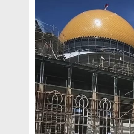
Fitri
1446
H