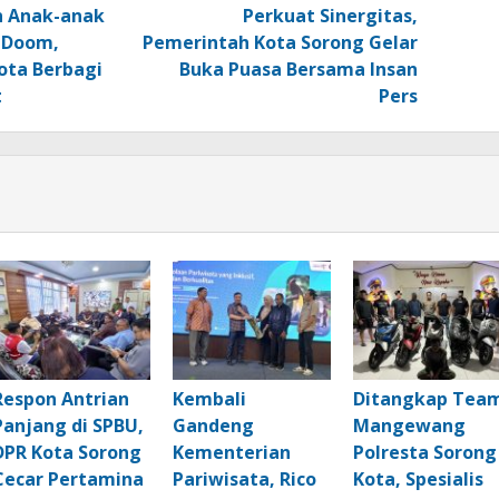
n Anak-anak
Perkuat Sinergitas,
 Doom,
Pemerintah Kota Sorong Gelar
ota Berbagi
Buka Puasa Bersama Insan
t
Pers
Respon Antrian
Kembali
Ditangkap Tea
Panjang di SPBU,
Gandeng
Mangewang
DPR Kota Sorong
Kementerian
Polresta Sorong
Cecar Pertamina
Pariwisata, Rico
Kota, Spesialis