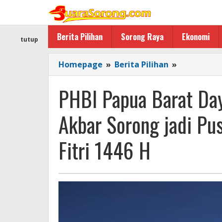
Lewati
ke
konten
Berita Pilihan
Sorong Raya
Ekonomi
tutup
PHBI
Homepage
»
Berita Pilihan
»
Papua
Barat
PHBI Papua Barat Day
Daya
Tetapkan
Akbar Sorong jadi Pus
Masjid Ray
Al
Fitri 1446 H
Akbar
Sorong
jadi
Pusat
Pelaksana
Sholat
Idul