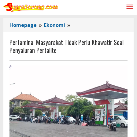
Lewati
ke
konten
Pertamina:
Homepage
»
Ekonomi
»
Masyarakat
Tidak
Pertamina: Masyarakat Tidak Perlu Khawatir Soal
Perlu
Penyaluran Pertalite
Khawatir
Soal
Penyaluran
Pertalite