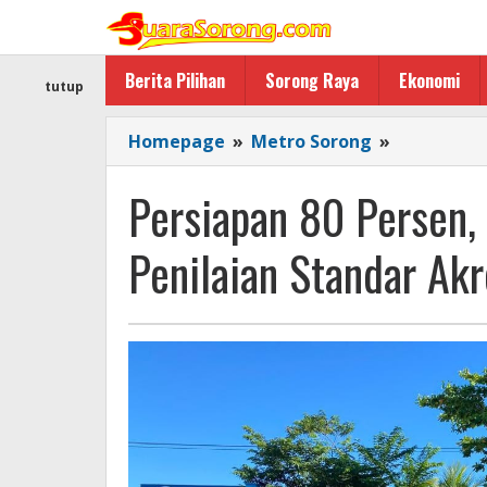
Lewati
ke
konten
Berita Pilihan
Sorong Raya
Ekonomi
tutup
Persiapan
Homepage
»
Metro Sorong
»
80
Persen,
Persiapan 80 Persen
RSUD
Sele
Penilaian Standar Akr
Be
Solu
Songsong
Penilaian
Standar
Akreditasi