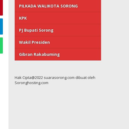
PILKADA WALIKOTA SORONG
KPK
PJ Bupati Sorong
Wakil Presiden
Gibran Rakabuming
Hak Cipta@2022 suarasorong.com dibuat oleh
Soronghosting.com