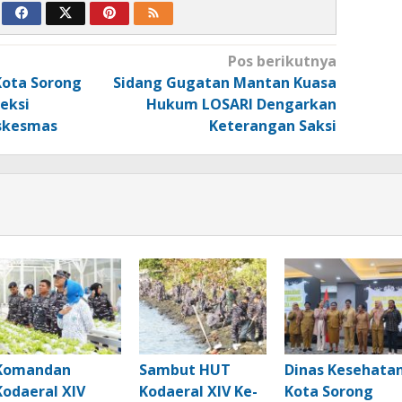
Pos berikutnya
Kota Sorong
Sidang Gugatan Mantan Kuasa
eksi
Hukum LOSARI Dengarkan
uskesmas
Keterangan Saksi
Komandan
Sambut HUT
Dinas Kesehata
Kodaeral XIV
Kodaeral XIV Ke-
Kota Sorong