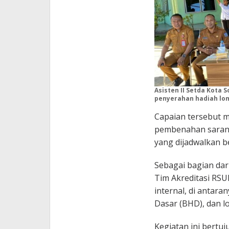
Asisten II Setda Kota 
penyerahan hadiah lomb
Capaian tersebut m
pembenahan sarana
yang dijadwalkan 
Sebagai bagian dar
Tim Akreditasi RSU
internal, di antar
Dasar (BHD), dan l
Kegiatan ini bert