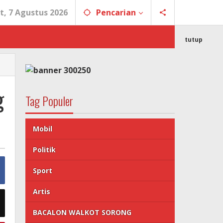
t, 7 Agustus 2026
Pencarian
tutup
g
Tag Populer
Mobil
Politik
Sport
Artis
BACALON WALKOT SORONG