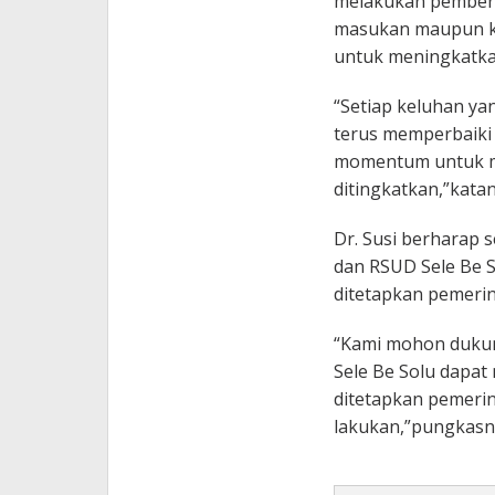
melakukan pembena
masukan maupun ke
untuk meningkatkan
“Setiap keluhan ya
terus memperbaiki d
momentum untuk me
ditingkatkan,”katan
Dr. Susi berharap s
dan RSUD Sele Be 
ditetapkan pemerin
“Kami mohon dukun
Sele Be Solu dapat
ditetapkan pemerin
lakukan,”pungkasn