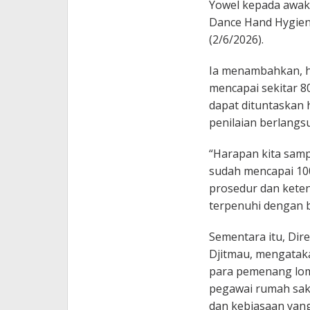
Yowel kepada awak
Dance Hand Hygiene
(2/6/2026).
Ia menambahkan, hin
mencapai sekitar 8
dapat dituntaskan
penilaian berlangs
“Harapan kita samp
sudah mencapai 100
prosedur dan keten
terpenuhi dengan 
Sementara itu, Dire
Djitmau, mengatak
para pemenang lom
pegawai rumah saki
dan kebiasaan yang