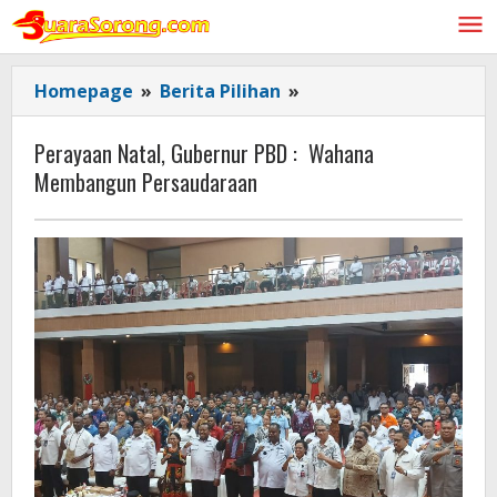
Lewati
ke
konten
Perayaan
Homepage
»
Berita Pilihan
»
Natal,
Gubernur
Perayaan Natal, Gubernur PBD : Wahana
PBD
Membangun Persaudaraan
:
Wahana
Membangun
Persaudaraan