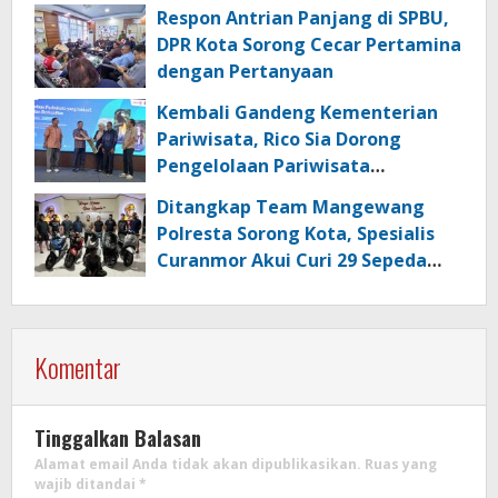
Respon Antrian Panjang di SPBU,
DPR Kota Sorong Cecar Pertamina
dengan Pertanyaan
Kembali Gandeng Kementerian
Pariwisata, Rico Sia Dorong
Pengelolaan Pariwisata
Berkualitas di Kabupaten Sorong
Ditangkap Team Mangewang
Polresta Sorong Kota, Spesialis
Curanmor Akui Curi 29 Sepeda
Motor
Komentar
Tinggalkan Balasan
Alamat email Anda tidak akan dipublikasikan.
Ruas yang
wajib ditandai
*