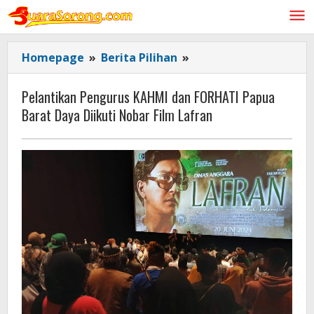
Lewati
ke
konten
Pelantikan
Homepage
»
Berita Pilihan
»
Pengurus
KAHMI
Pelantikan Pengurus KAHMI dan FORHATI Papua
dan
Barat Daya Diikuti Nobar Film Lafran
FORHATI
Papua
Barat
Daya
Diikuti
Nobar
Film
Lafran