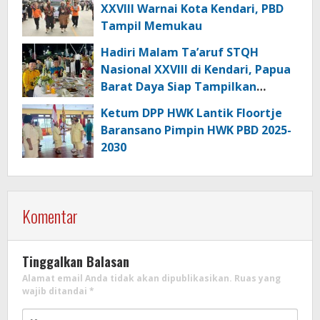
XXVIII Warnai Kota Kendari, PBD
Tampil Memukau
Hadiri Malam Ta’aruf STQH
Nasional XXVIII di Kendari, Papua
Barat Daya Siap Tampilkan
Generasi Qurani Terbaik
Ketum DPP HWK Lantik Floortje
Baransano Pimpin HWK PBD 2025-
2030
Komentar
Tinggalkan Balasan
Alamat email Anda tidak akan dipublikasikan.
Ruas yang
wajib ditandai
*