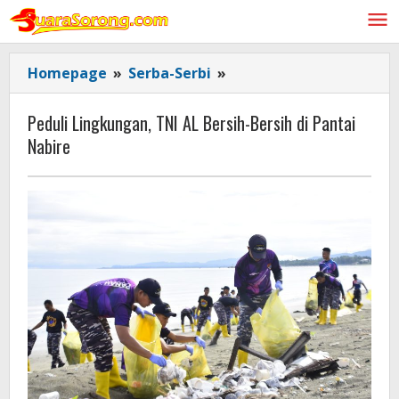
Lewati
ke
konten
Peduli
Homepage
»
Serba-Serbi
»
Lingkungan,
TNI
Peduli Lingkungan, TNI AL Bersih-Bersih di Pantai
AL Bersih-
Nabire
Bersih
di
Pantai
Nabire