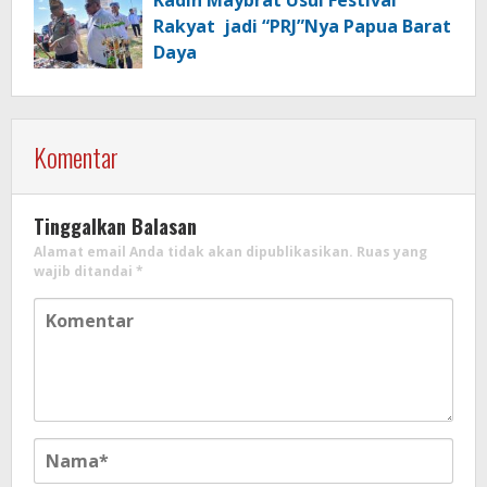
Kadin Maybrat Usul Festival
Rakyat jadi “PRJ”Nya Papua Barat
Daya
Komentar
Tinggalkan Balasan
Alamat email Anda tidak akan dipublikasikan.
Ruas yang
wajib ditandai
*