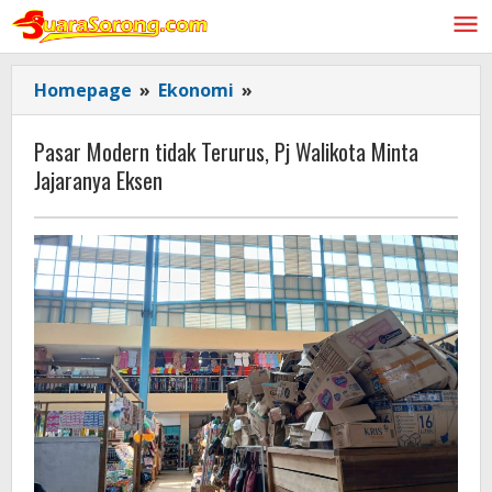
Lewati
ke
konten
Pasar
Homepage
»
Ekonomi
»
Modern
tidak
Pasar Modern tidak Terurus, Pj Walikota Minta
Terurus,
Jajaranya Eksen
Pj
Walikota
Minta
Jajaranya
Eksen