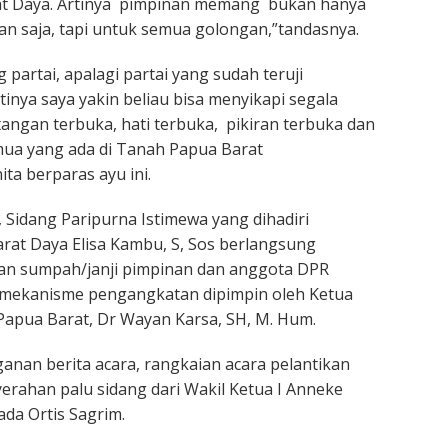
rat Daya. Artinya pimpinan memang bukan hanya
n saja, tapi untuk semua golongan,”tandasnya.
 partai, apalagi partai yang sudah teruji
inya saya yakin beliau bisa menyikapi segala
angan terbuka, hati terbuka, pikiran terbuka dan
a yang ada di Tanah Papua Barat
ta berparas ayu ini.
, Sidang Paripurna Istimewa yang dihadiri
at Daya Elisa Kambu, S, Sos berlangsung
an sumpah/janji pimpinan dan anggota DPR
mekanisme pengangkatan dipimpin oleh Ketua
Papua Barat, Dr Wayan Karsa, SH, M. Hum.
anan berita acara, rangkaian acara pelantikan
yerahan palu sidang dari Wakil Ketua I Anneke
da Ortis Sagrim.