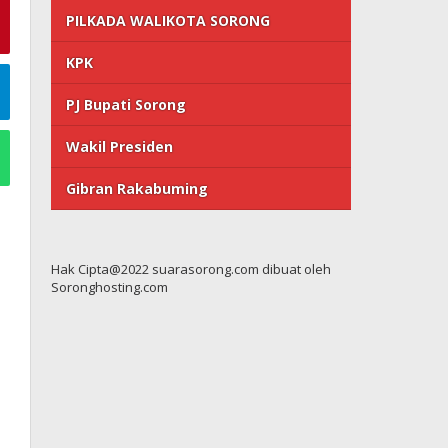
PILKADA WALIKOTA SORONG
KPK
PJ Bupati Sorong
Wakil Presiden
Gibran Rakabuming
Hak Cipta@2022 suarasorong.com dibuat oleh
Soronghosting.com