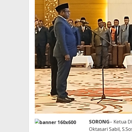
Siapa
Pun
SORONG
– Ketua D
Oktasari Sabil, S.S