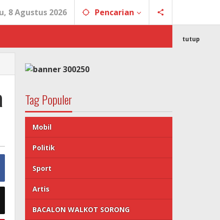
u, 8 Agustus 2026
Pencarian
tutup
a
Tag Populer
Mobil
Politik
Sport
Artis
BACALON WALKOT SORONG