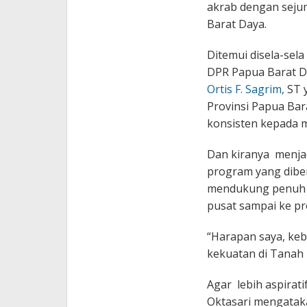
akrab dengan sejuml
Barat Daya.
Ditemui disela-sel
DPR Papua Barat D
Ortis F. Sagrim,
ST y
Provinsi Papua Bar
konsisten kepada 
Dan kiranya menj
program yang dibe
mendukung penuh p
pusat sampai ke pro
“Harapan saya, ke
kekuatan di Tanah 
Agar lebih aspira
Oktasari mengatak