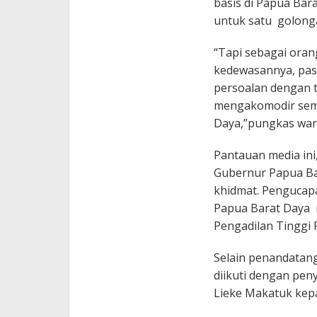
basis di Papua Ba
untuk satu golonga
“Tapi sebagai orang
kedewasannya, past
persoalan dengan t
mengakomodir semu
Daya,”pungkas wani
Pantauan media ini
Gubernur Papua Bar
khidmat. Pengucap
Papua Barat Daya 
Pengadilan Tinggi 
Selain penandatang
diikuti dengan pen
Lieke Makatuk kepa