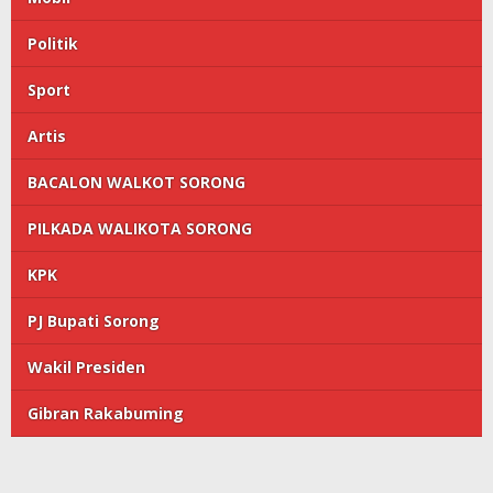
Politik
Sport
Artis
BACALON WALKOT SORONG
PILKADA WALIKOTA SORONG
KPK
PJ Bupati Sorong
Wakil Presiden
Gibran Rakabuming