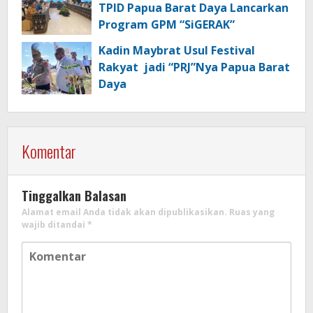
TPID Papua Barat Daya Lancarkan
Program GPM “SiGERAK”
Kadin Maybrat Usul Festival
Rakyat jadi “PRJ”Nya Papua Barat
Daya
Komentar
Tinggalkan Balasan
Alamat email Anda tidak akan dipublikasikan.
Ruas yang
wajib ditandai
*