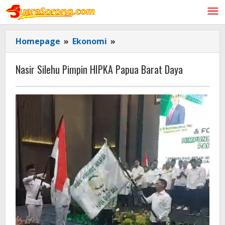
Lewati
ke
konten
Nasir
Homepage
»
Ekonomi
»
Silehu
Pimpin
Nasir Silehu Pimpin HIPKA Papua Barat Daya
HIPKA
Papua
Barat
Daya