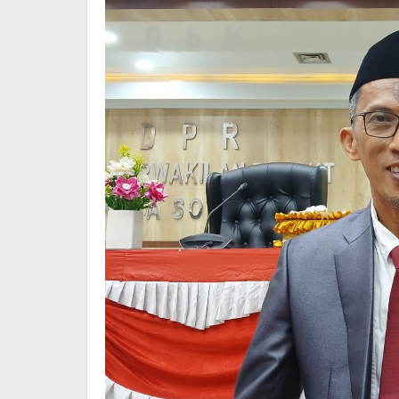
Walikota-
Walikota
Sorong