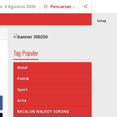
s, 6 Agustus 2026
Pencarian
tutup
Tag Populer
Mobil
Politik
Sport
Artis
BACALON WALKOT SORONG