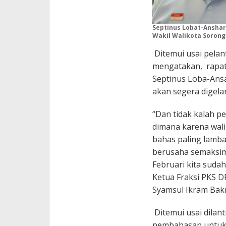
Septinus Lobat-Anshar
Wakil Walikota Sorong.
Ditemui usai pelan
mengatakan, rapat 
Septinus Loba-Ansa
akan segera digelar
“Dan tidak kalah pe
dimana karena wali
bahas paling lambat
berusaha semaksima
Februari kita sudah
Ketua Fraksi PKS D
Syamsul Ikram Bakr
Ditemui usai dilant
pembahasan untuk s