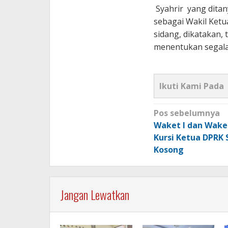
Syahrir yang ditan
sebagai Wakil Ket
sidang, dikatakan, 
menentukan segala
Ikuti Kami Pada
Navigasi
Pos sebelumnya
pos
Waket I dan Waket 
Kursi Ketua DPRK
Kosong
Jangan Lewatkan