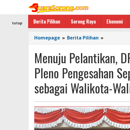
Lewati
ke
konten
Berita Pilihan
Sorong Raya
Ekonomi
tutup
Menuju
Homepage
»
Berita Pilihan
»
Pelantikan
DPRK
Menuju Pelantikan, D
Sorong
Siap
Pleno Pengesahan Sep
Gelar
Rapat
sebagai Walikota-Wal
Pleno
Pengesah
Septinus
Lobat-
Anshar
Karim
sebagai