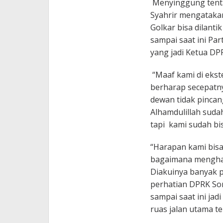
Menyinggung tenta
Syahrir mengatakan
Golkar bisa dilant
sampai saat ini Pa
yang jadi Ketua DP
“Maaf kami di ekste
berharap secepatnya
dewan tidak pincan
Alhamdulillah suda
tapi kami sudah bi
“Harapan kami bis
bagaimana menghad
Diakuinya banyak 
perhatian DPRK Sor
sampai saat ini jad
ruas jalan utama te