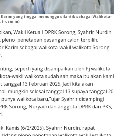
 Karim yang tinggal menunggu dilantik sebagai Walikota-
 (rosmini)
tikan, Wakil Ketua I DPRK Sorong, Syahrir Nurdin
pleno penetapan pasangan calon terpilih,
r Karim sebagai walikota-wakil walikota Sorong
.
nting, seperti yang disampaikan oleh Pj walikota
kota-wakil walikota sudah sah maka itu akan kami
 tanggal 13 Februari 2025. Jadi kita akan
l mungkin selesai tanggal 13 supaya tanggal 20
 punya walikota baru,”ujar Syahrir didampingi
PRK Sorong, Nuryadi dan anggota DPRK dari PKS,
i.
ik, Kamis (6/2/2025), Syahrir Nurdin, rapat
idang pleno penetapan walikota-wakil walikota