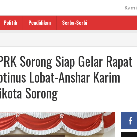
Kami
Politik
Pendidikan
Serba-Serbi
,
PRK Sorong Siap Gelar Rapat
tinus Lobat-Anshar Karim
ikota Sorong
an