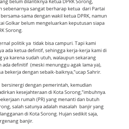
ng belum dilantiknya Ketua DPRK Sorong,
 sebenarnya sangat berharap ketua dari Partai
ik bersama-sama dengan wakil ketua DPRK, namun
rtai Golkar belum mengeluarkan keputusan siapa
RK Sorong.
rnal politik ya tidak bisa campuri. Tapi kami
 ada ketua defintif, sehingga kerja-kerja kami di
g ya karena sudah utuh, walaupun sekarang
h ada definitif (meski menunggu agak lama ya),
sa bekerja dengan sebaik-baiknya,”ucap Sahrir.
a bersinergi dengan pemerintah, kemudian
irkan kesejahteraan di Kota Sorong,”imbuhnya.
pekerjaan rumah (PR) yang menanti dan butuh
ong, salah satunya adalah masalah banjir yang
i langganan di Kota Sorong. Hujan sedikit saja,
rgenang banjir.