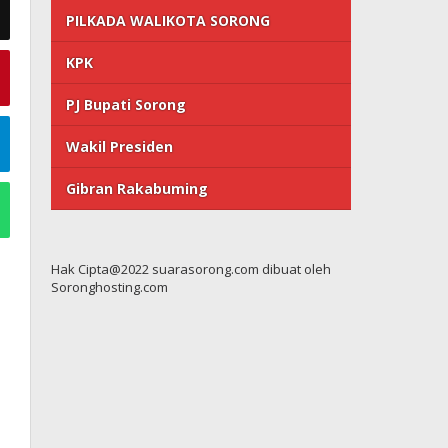
PILKADA WALIKOTA SORONG
KPK
PJ Bupati Sorong
Wakil Presiden
Gibran Rakabuming
Hak Cipta@2022 suarasorong.com dibuat oleh
Soronghosting.com