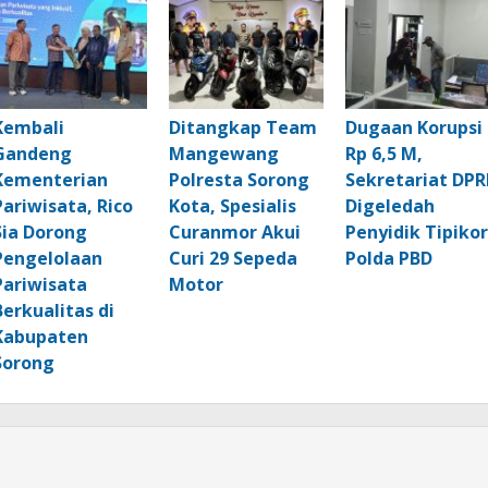
Kembali
Ditangkap Team
Dugaan Korupsi
Gandeng
Mangewang
Rp 6,5 M,
Kementerian
Polresta Sorong
Sekretariat DPR
Pariwisata, Rico
Kota, Spesialis
Digeledah
Sia Dorong
Curanmor Akui
Penyidik Tipikor
Pengelolaan
Curi 29 Sepeda
Polda PBD
Pariwisata
Motor
Berkualitas di
Kabupaten
Sorong