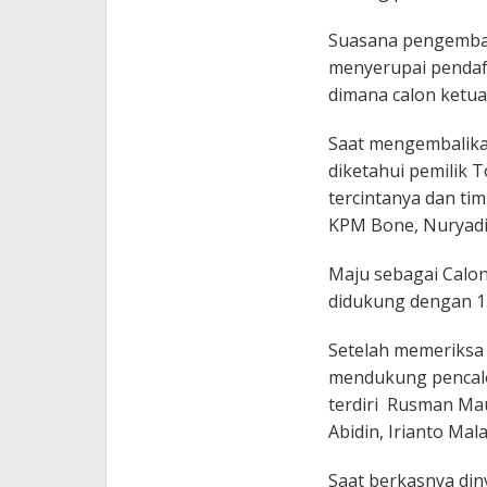
Suasana pengembal
menyerupai pendaft
dimana calon ketu
Saat mengembalikan
diketahui pemilik 
tercintanya dan ti
KPM Bone, Nuryadi
Maju sebagai Calon
didukung dengan 13
Setelah memeriksa
mendukung pencalo
terdiri Rusman Maul
Abidin, Irianto Ma
Saat berkasnya din