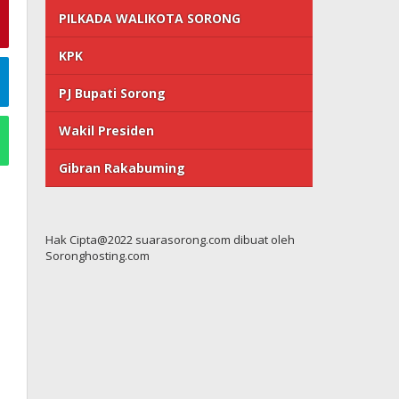
PILKADA WALIKOTA SORONG
KPK
PJ Bupati Sorong
Wakil Presiden
Gibran Rakabuming
Hak Cipta@2022 suarasorong.com dibuat oleh
Soronghosting.com