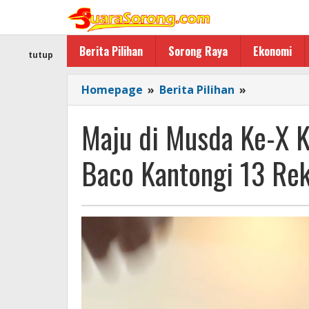
Lewati
ke
konten
Berita Pilihan
Sorong Raya
Ekonomi
tutup
Maju
Homepage
»
Berita Pilihan
»
di
Musda
Maju di Musda Ke-X K
Ke-
X
Baco Kantongi 13 Re
KKSS
Kota
Sorong,
H.
Firman
Baco
Kantongi
13
Rekomend