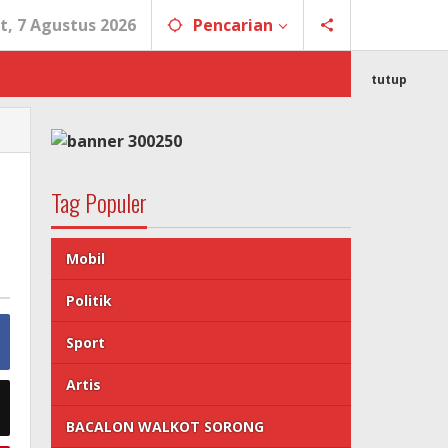
t, 7 Agustus 2026
Pencarian
tutup
Tag Populer
Mobil
Politik
Sport
Artis
BACALON WALKOT SORONG