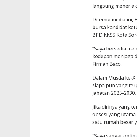
langsung meneriak
Ditemui media ini,
bursa kandidat ke
BPD KKSS Kota Sor
“Saya bersedia men
kedepan menjaga da
Firman Baco.
Dalam Musda ke-X 
siapa pun yang ter
jabatan 2025-2030,
Jika dirinya yang t
obsesi yang utama 
satu rumah besar y
“Saya sangat optim