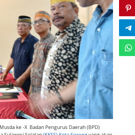
 Musda ke -X Badan Pengurus Daerah (BPD)
a Sulawesi Selatan
(KKSS) Kota Sorong
yang akan