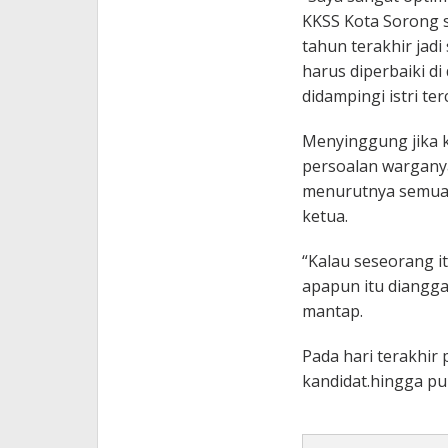
KKSS Kota Sorong s
tahun terakhir jad
harus diperbaiki d
didampingi istri ter
Menyinggung jika 
persoalan wargany
menurutnya semua t
ketua.
“Kalau seseorang it
apapun itu diangga
mantap.
Pada hari terakhir
kandidat.hingga puk