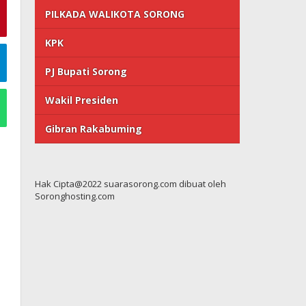
PILKADA WALIKOTA SORONG
KPK
PJ Bupati Sorong
Wakil Presiden
Gibran Rakabuming
Hak Cipta@2022 suarasorong.com dibuat oleh
Soronghosting.com