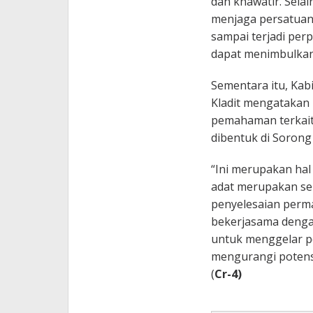
dan khawatir. Sela
menjaga persatuan
sampai terjadi per
dapat menimbulkan
Sementara itu, Kab
Kladit mengatakan
pemahaman terkait 
dibentuk di Sorong
“Ini merupakan hal
adat merupakan se
penyelesaian perma
bekerjasama denga
untuk menggelar p
mengurangi potensi 
(
Cr-4)