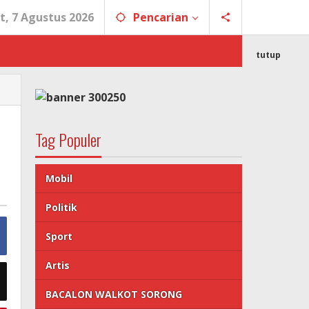
t, 7 Agustus 2026
Pencarian
tutup
Tag Populer
Mobil
Politik
Sport
Artis
BACALON WALKOT SORONG