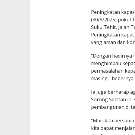
Peningkatan kapasi
(30/9/2025) pukul 
Suku Tehit, Jalan T
Peningkatan kapas
yang aman dan kon
“Dengan hadirnya h
menghimbau kepad
permasalahan kepad
masing,” bebernya.
Ia juga berharap ag
Sorong Selatan in
pembangunan di ta
“Mari kita bersam
kita dapat menjala