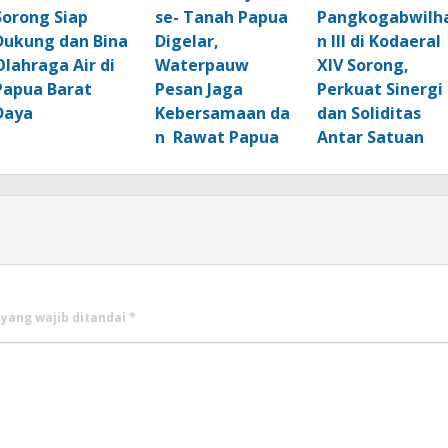
Sorong Siap
se- Tanah Papua
Pangkogabwilh
Dukung dan Bina
Digelar,
n III di Kodaeral
Olahraga Air di
Waterpauw
XIV Sorong,
Papua Barat
Pesan Jaga
Perkuat Sinergi
Daya
Kebersamaan da
dan Soliditas
n Rawat Papua
Antar Satuan
 yang wajib ditandai
*