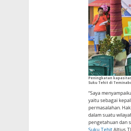
Peningkatan kapasitas
Suku Tehit di Teminabua
“Saya menyampaika
yaitu sebagai kepa
permasalahan. Haki
dalam suatu wilaya
pengetahuan dan se
Suku Tehit
Altius T