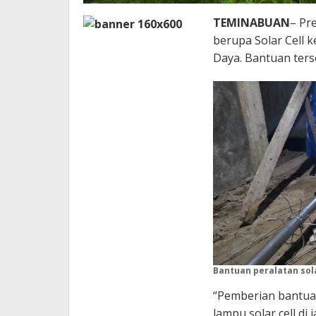
TEMINABUAN
– Pr
berupa Solar Cell
Daya. Bantuan terse
Bantuan peralatan sola
“Pemberian bantua
lampu solar cell di