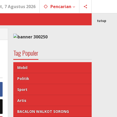
t, 7 Agustus 2026
Pencarian
tutup
Tag Populer
Mobil
Politik
Sport
Artis
BACALON WALKOT SORONG