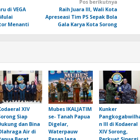
Pos berikutnya
ru di VEGA
Raih Juara III, Wali Kota
Mulai
Apreseasi Tim PS Sepak Bola
tor Menanti
Gala Karya Kota Sorong
Kodaeral XIV
Mubes IKALJATIM
Kunker
Sorong Siap
se- Tanah Papua
Pangkogabwilh
Dukung dan Bina
Digelar,
n III di Kodaeral
Olahraga Air di
Waterpauw
XIV Sorong,
Papua Barat
Pesan Jaga
Perkuat Sinergi