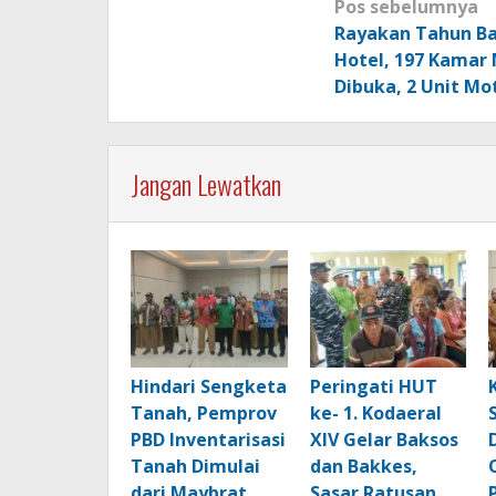
Navigasi
Pos sebelumnya
pos
Rayakan Tahun Ba
Hotel, 197 Kamar 
Dibuka, 2 Unit Mo
Jangan Lewatkan
Hindari Sengketa
Peringati HUT
Tanah, Pemprov
ke- 1. Kodaeral
PBD Inventarisasi
XIV Gelar Baksos
Tanah Dimulai
dan Bakkes,
dari Maybrat
Sasar Ratusan