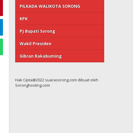
PILKADA WALIKOTA SORONG
KPK
PJ Bupati Sorong
Wakil Presiden
Gibran Rakabuming
Hak Cipta@2022 suarasorong.com dibuat oleh
Soronghosting.com