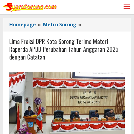
Lewati
ke
konten
Lima
Homepage
»
Metro Sorong
»
Fraksi
DPR
Lima Fraksi DPR Kota Sorong Terima Materi
Kota
Raperda APBD Perubahan Tahun Anggaran 2025
Sorong
dengan Catatan
Terima
Materi
Raperda
APBD
Perubahan
Tahun
Anggaran
2025
dengan
Catatan