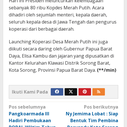
Hari ini Presiden meluncurkan kelembagaan
sebanyak 80 ribu Kopdes Merah Putih. Acara
dihadiri oleh sejumlah menteri, kepala daerah,
seluruh kepala desa di Jawa Tengah dan pengurus
koperasi dari berbagai daerah.
Launching Koperasi Desa Merah Putih ini juga
diikuti secara daring oleh Gubernur Papua Barat
Daya, Elisa Kambu dan jajaran yang dipusatkan di
Kantor Kelurahan Klawasi Distrik Sorong Barat,
Kota Sorong, Provinsi Papua Barat Daya.
(**/min)
Ikuti Kami Pada
Navigasi
Pos sebelumnya
Pos berikutnya
pos
Pangkoarmada III
Ny Jemima Lobat : Siap
Hadiri Pembukaan
Bentuk Tim Pembina