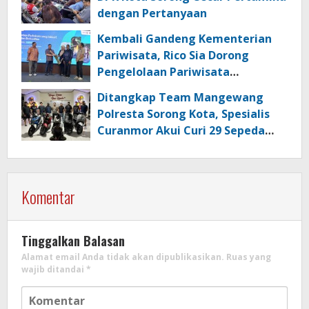
dengan Pertanyaan
Kembali Gandeng Kementerian
Pariwisata, Rico Sia Dorong
Pengelolaan Pariwisata
Berkualitas di Kabupaten Sorong
Ditangkap Team Mangewang
Polresta Sorong Kota, Spesialis
Curanmor Akui Curi 29 Sepeda
Motor
Komentar
Tinggalkan Balasan
Alamat email Anda tidak akan dipublikasikan.
Ruas yang
wajib ditandai
*