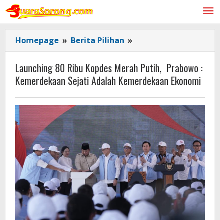
Lewati
ke
konten
Launching
Homepage
»
Berita Pilihan
»
80
Ribu
Launching 80 Ribu Kopdes Merah Putih, Prabowo :
Kopdes
Kemerdekaan Sejati Adalah Kemerdekaan Ekonomi
Merah
Putih,
Prabowo
:
Kemerdekaan
Sejati
Adalah
Kemerdekaan
Ekonomi