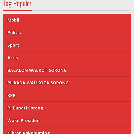
Tag Populer
Mobil
Politik
Sport
Artis
BACALON WALKOT SORONG
PILKADA WALIKOTA SORONG
KPK
PJ Bupati Sorong
Wakil Presiden
Gibran Rakabuming