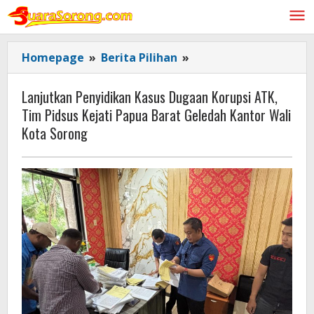
Lewati
ke
konten
Lanjutkan
Homepage
»
Berita Pilihan
»
Penyidikan
Kasus
Lanjutkan Penyidikan Kasus Dugaan Korupsi ATK,
Dugaan
Tim Pidsus Kejati Papua Barat Geledah Kantor Wali
Korupsi
Kota Sorong
ATK,
Tim
Pidsus
Kejati
Papua
Barat
Geledah
Kantor
Wali
Kota
Sorong