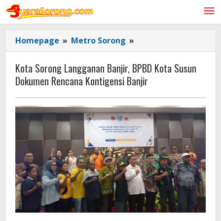
Lewati
ke
konten
Kota
Homepage
»
Metro Sorong
»
Sorong
Langganan
Kota Sorong Langganan Banjir, BPBD Kota Susun
Banjir,
Dokumen Rencana Kontigensi Banjir
BPBD
Kota
Susun
Dokumen
Rencana
Kontigensi
Banjir