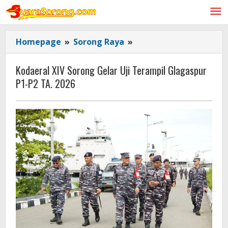
Lewati
ke
konten
Kodaeral
Homepage
»
Sorong Raya
»
XIV
Sorong
Kodaeral XIV Sorong Gelar Uji Terampil Glagaspur
Gelar
P1-P2 TA. 2026
Uji
Terampil
Glagaspur
P1-
P2
TA.
2026