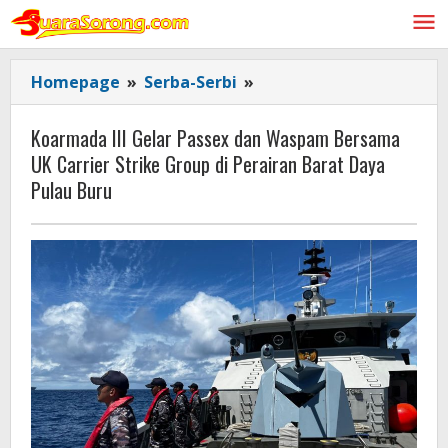
Lewati
ke
konten
Koarmada
Homepage
»
Serba-Serbi
»
III
Gelar
Koarmada III Gelar Passex dan Waspam Bersama
Passex
UK Carrier Strike Group di Perairan Barat Daya
dan
Pulau Buru
Waspam
Bersama
UK
Carrier
Strike
Group
di
Perairan
Barat
Daya
Pulau