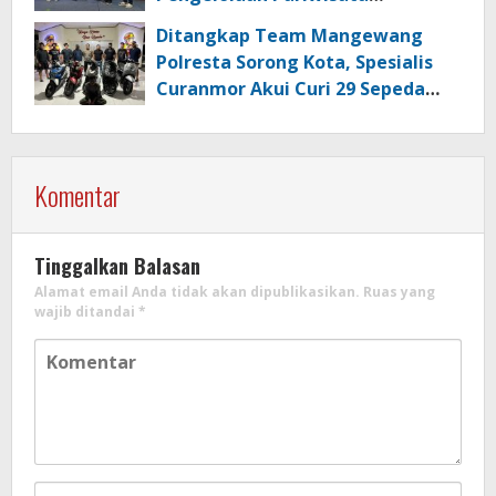
Berkualitas di Kabupaten Sorong
Ditangkap Team Mangewang
Polresta Sorong Kota, Spesialis
Curanmor Akui Curi 29 Sepeda
Motor
Komentar
Tinggalkan Balasan
Alamat email Anda tidak akan dipublikasikan.
Ruas yang
wajib ditandai
*