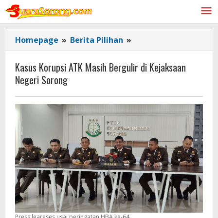
Lewati
ke
konten
Kasus
Homepage
»
Berita Pilihan
»
Korupsi
ATK
Kasus Korupsi ATK Masih Bergulir di Kejaksaan
Masih
Negeri Sorong
Bergulir
di
Kejaksaan
Negeri
Sorong
Press leareses usai peringatan HBA ke-64