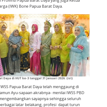
 Provinsi Papua Barat Daya yang juga Ketua
arga (IWK) Bone Papua Barat Daya.
 Daya di HUT ke-3 tanggal 31 Januari 2026. (ist)
IWSS Papua Barat Daya telah menggaung di
, namun Ayu-sapaan akrabnya- menilai IWSS PBD
 mengembangkan sayapnya sehingga seluruh
berbagai latar belakang, profesi dapat turun