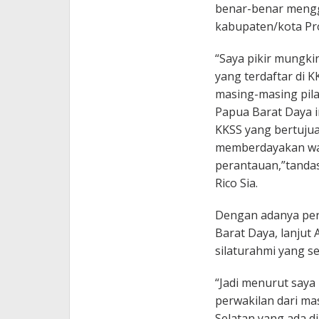
benar-benar mengg
kabupaten/kota Pro
“Saya pikir mungki
yang terdaftar di 
masing-masing pila
Papua Barat Daya 
KKSS yang bertujua
memberdayakan wani
perantauan,”tandas
Rico Sia.
Dengan adanya per
Barat Daya, lanjut
silaturahmi yang se
“Jadi menurut saya
perwakilan dari ma
Selatan yang ada 