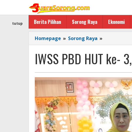
Lewati
ke
konten
Berita Pilihan
Sorong Raya
Ekonomi
tutup
IWSS
Homepage
»
Sorong Raya
»
PBD
HUT
IWSS PBD HUT ke- 3, 
ke-
3,
Ini
Harapan
Hartini
Destiayu