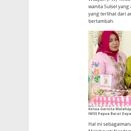
wanita Sulsel yang
yang terlihat dari
bertambah.
Ketua Garnita Malahay
IWSS Papua Barat Daya
Hal ini sebagaima