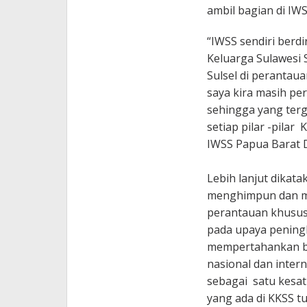
ambil bagian di IW
“IWSS sendiri berd
Keluarga Sulawesi 
Sulsel di perantaua
saya kira masih pe
sehingga yang terg
setiap pilar -pilar
IWSS Papua Barat D
Lebih lanjut dikat
menghimpun dan me
perantauan khususn
pada upaya pening
mempertahankan bu
nasional dan inter
sebagai satu kesat
yang ada di KKSS t