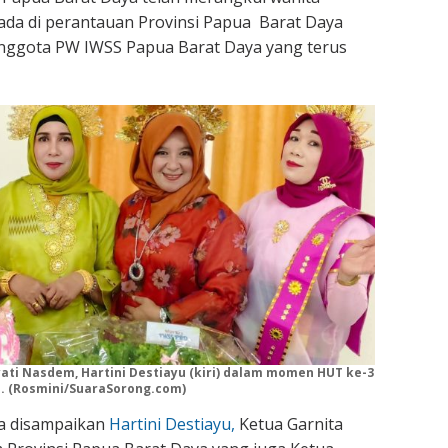
 ada di perantauan Provinsi Papua Barat Daya
 anggota PW IWSS Papua Barat Daya yang terus
ati Nasdem, Hartini Destiayu (kiri) dalam momen HUT ke-3
. (Rosmini/SuaraSorong.com)
na disampaikan
Hartini Destiayu,
Ketua Garnita