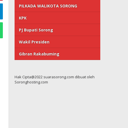
PILKADA WALIKOTA SORONG
KPK
PJ Bupati Sorong
Wakil Presiden
Gibran Rakabuming
Hak Cipta@2022 suarasorong.com dibuat oleh
Soronghosting.com