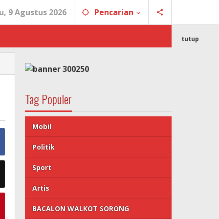
, 9 Agustus 2026
Pencarian
tutup
Tag Populer
Mobil
Politik
Sport
Artis
BACALON WALKOT SORONG