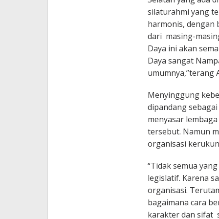
silaturahmi yang te
harmonis, dengan b
dari masing-masing 
Daya ini akan sema
Daya sangat Nampa
umumnya,”terang A
Menyinggung keber
dipandang sebagai 
menyasar lembaga l
tersebut. Namun me
organisasi kerukuna
“Tidak semua yang 
legislatif. Karena s
organisasi. Teruta
bagaimana cara ber
karakter dan sifat