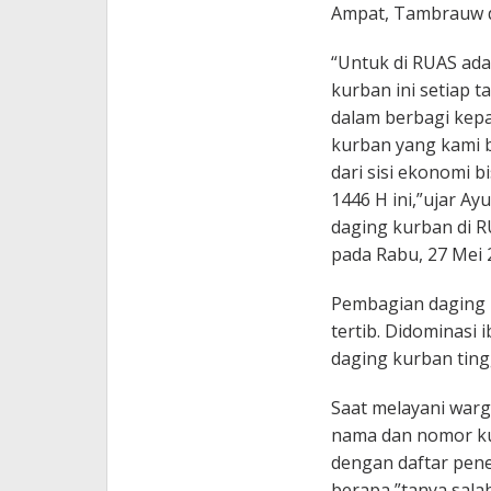
Ampat, Tambrauw d
“Untuk di RUAS ada
kurban ini setiap t
dalam berbagi kep
kurban yang kami 
dari sisi ekonomi 
1446 H ini,”ujar 
daging kurban di R
pada Rabu, 27 Mei 
Pembagian daging k
tertib. Didominasi
daging kurban tingg
Saat melayani warg
nama dan nomor ku
dengan daftar pen
berapa,”tanya salah