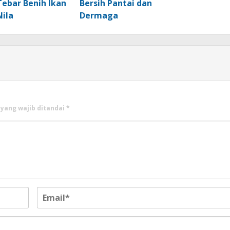
Tebar Benih Ikan
Bersih Pantai dan
Nila
Dermaga
 yang wajib ditandai
*