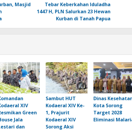
urban, Masjid
Tebar Keberkahan Iduladha
h
1447 H, PLN Salurkan 23 Hewan
a
Kurban di Tanah Papua
Komandan
Sambut HUT
Dinas Kesehata
Kodaeral XIV
Kodaeral XIV Ke-
Kota Sorong
Resmikan Green
1, Prajurit
Target 2028
House Jala
Kodaeral XIV
Eliminasi Malari
Lestari dan
Sorong Aksi