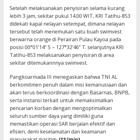
Setelah melaksanakan penyisiran selama kurang
lebih 3 jam, sekitar pukul 14.00 WIT, KRI Tatihu-853
didekati kapal nelayan setempat, dimana nelayan
tersebut telah menemukan satu buah swimvest
berwarna orange di Perairan Pulau Kayoa pada
posisi 00°01’14” S – 127°32’46” T. selanjutnya KRI
Tatihu-853 melaksanakan penyisiran di area
sekitar ditemukannnya swimvest.
Pangkoarmada III menegaskan bahwa TNI AL
berkomitmen penuh dalam misi kemanusiaan dan
akan terus berkoordinasi dengan Basarnas, BNPB,
serta instansi terkait untuk memaksimalkan
pencarian korban dengan mengoptimalkan
seluruh sumber daya yang dimiliki guna
memastikan operasi SAR berjalan efektif dan
efisien, demi keselamatan dan keamanan
masyarakat maritim.
(**/min)