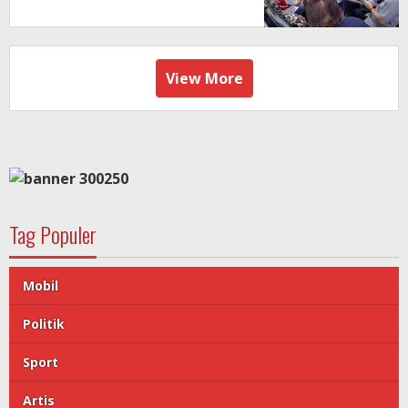
View More
Tag Populer
Mobil
Politik
Sport
Artis