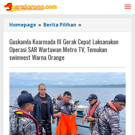
Lewati
ke
konten
Guskamla
Homepage
»
Berita Pilihan
»
Koarmada
III
Guskamla Koarmada III Gerak Cepat Laksanakan
Gerak
Operasi SAR Wartawan Metro TV, Temukan
Cepat
swimvest Warna Orange
Laksanakan
Operasi
SAR
Wartawan
Metro
TV,
Temukan
swimvest
Warna
Orange