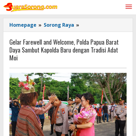
Lewati
ke
konten
Gelar
Homepage
»
Sorong Raya
»
Farewell
and
Gelar Farewell and Welcome, Polda Papua Barat
Welcome,
Daya Sambut Kapolda Baru dengan Tradisi Adat
Polda
Moi
Papua
Barat
Daya
Sambut
Kapolda
Baru
dengan
Tradisi
Adat
Moi