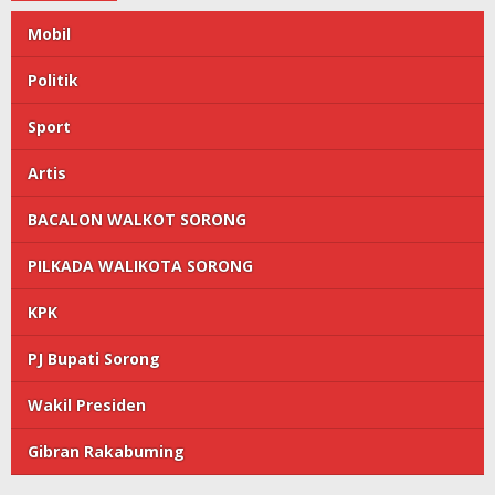
Mobil
Politik
Sport
Artis
BACALON WALKOT SORONG
PILKADA WALIKOTA SORONG
KPK
PJ Bupati Sorong
Wakil Presiden
Gibran Rakabuming