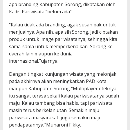
apa branding Kabupaten Sorong, dikatakan oleh
Kadis Pariwisata,”belum ada”.
“Kalau tidak ada branding, agak susah pak untuk
menjualnya. Apa nih, apa sih Sorong. Jadi ciptakan
produk untuk image pariwisatanya, sehingga kita
sama-sama untuk memperkenalkan Sorong ke
daerah lain maupun ke dunia
internasional,”ujarnya.
Dengan tingkat kunjungan wisata yang melonjak
pada akhirnya akan meningkatkan PAD Kota
maupun Kabupaten Sorong “Multiplayer efeknya
itu sangat terasa sekali kalau pariwisatanya sudah
maju. Kalau tambang bisa habis, tapi pariwisata
masih terus berkelanjutan. Semakin maju
pariwisata masyarakat juga semakin maju
pendapatannya,”Muharoni Fikky.