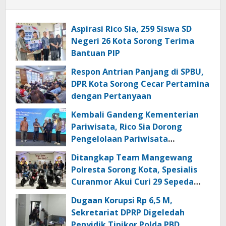
Aspirasi Rico Sia, 259 Siswa SD
Negeri 26 Kota Sorong Terima
Bantuan PIP
Respon Antrian Panjang di SPBU,
DPR Kota Sorong Cecar Pertamina
dengan Pertanyaan
Kembali Gandeng Kementerian
Pariwisata, Rico Sia Dorong
Pengelolaan Pariwisata
Berkualitas di Kabupaten Sorong
Ditangkap Team Mangewang
Polresta Sorong Kota, Spesialis
Curanmor Akui Curi 29 Sepeda
Motor
Dugaan Korupsi Rp 6,5 M,
Sekretariat DPRP Digeledah
Penyidik Tipikor Polda PBD