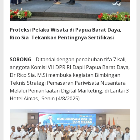
Proteksi Pelaku Wisata di Papua Barat Daya,
Rico Sia Tekankan Pentingnya Sertifikasi
SORONG
– Ditandai dengan penabuhan tifa 7 kali,
anggota Komisi VII DPR RI Dapil Papua Barat Daya,
Dr Rico Sia, M.Si membuka kegiatan Bimbingan
Teknis Strategi Pemasaran Pariwisata Nusantara
Melalui Pemanfaatan Digital Marketing, di Lantai 3
Hotel Aimas, Senin (4/8/2025).