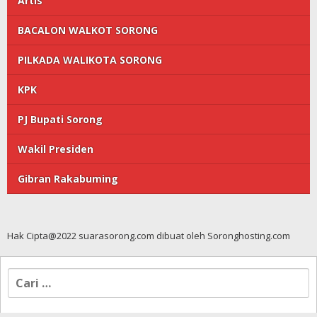
Artis
BACALON WALKOT SORONG
PILKADA WALIKOTA SORONG
KPK
PJ Bupati Sorong
Wakil Presiden
Gibran Rakabuming
Hak Cipta@2022 suarasorong.com dibuat oleh Soronghosting.com
Cari
untuk: