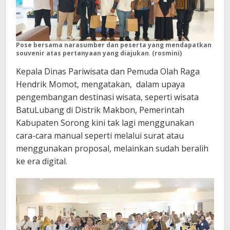
Pose bersama narasumber dan peserta yang mendapatkan
souvenir atas pertanyaan yang diajukan
.
(rosmini)
Kepala Dinas Pariwisata dan Pemuda Olah Raga
Hendrik Momot, mengatakan, dalam upaya
pengembangan destinasi wisata, seperti wisata
BatuLubang di Distrik Makbon, Pemerintah
Kabupaten Sorong kini tak lagi menggunakan
cara-cara manual seperti melalui surat atau
menggunakan proposal, melainkan sudah beralih
ke era digital.