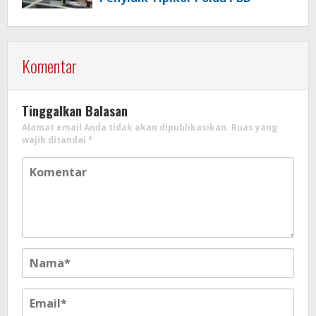
Komentar
Tinggalkan Balasan
Alamat email Anda tidak akan dipublikasikan.
Ruas yang
wajib ditandai
*