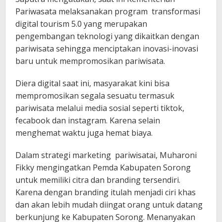
Pariwasata melaksanakan program transformasi
digital tourism 5.0 yang merupakan
pengembangan teknologi yang dikaitkan dengan
pariwisata sehingga menciptakan inovasi-inovasi
baru untuk mempromosikan pariwisata.
Diera digital saat ini, masyarakat kini bisa
mempromosikan segala sesuatu termasuk
pariwisata melalui media sosial seperti tiktok,
fecabook dan instagram. Karena selain
menghemat waktu juga hemat biaya.
Dalam strategi marketing pariwisatai, Muharoni
Fikky mengingatkan Pemda Kabupaten Sorong
untuk memiliki citra dan branding tersendiri.
Karena dengan branding itulah menjadi ciri khas
dan akan lebih mudah diingat orang untuk datang
berkunjung ke Kabupaten Sorong. Menanyakan