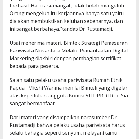
berhasil. Harus semangat, tidak boleh mengeluh.
Orang mengeluh itu kerjaannya hanya satu yaitu
dia akan membuktikan keluhan sebenarnya, dan
ini sangat berbahaya,”tandas Dr Rustamadji.
Usai menerima materi, Bimtek Strategi Pemasaran
Pariwisata Nusantara Melalui Pemanfaatan Digital
Marketing diakhiri dengan pembagian sertifikat
kepada para peserta.
Salah satu pelaku usaha pariwisata Rumah Etnik
Papua, Mitshi Wanma menilai Bimtek yang digelar
atas kepedulian anggota Komisi VII DPR RI Rico Sia
sangat bermanfaat.
Dari materi yang disampaikan narasumber Dr
Rustamadji bahwa pelaku usaha pariwisata harus
selalu bahagia seperti senyum, melayani tamu