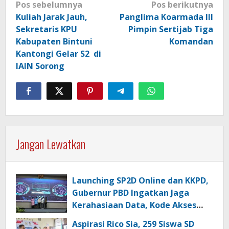
Navigasi
Pos sebelumnya
Pos berikutnya
pos
Kuliah Jarak Jauh,
Panglima Koarmada III
Sekretaris KPU
Pimpin Sertijab Tiga
Kabupaten Bintuni
Komandan
Kantongi Gelar S2 di
IAIN Sorong
Jangan Lewatkan
Launching SP2D Online dan KKPD,
Gubernur PBD Ingatkan Jaga
Kerahasiaan Data, Kode Akses
dan Kata Sandi
Aspirasi Rico Sia, 259 Siswa SD