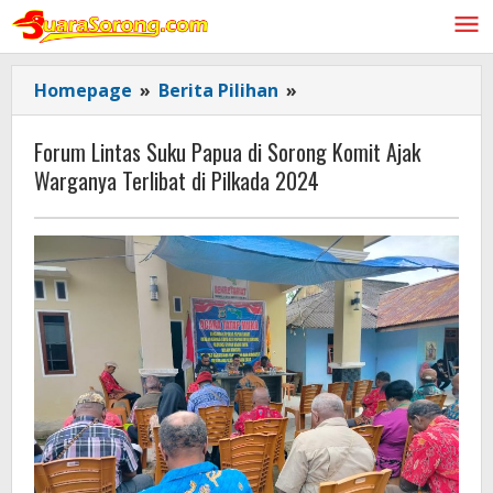
Lewati
ke
konten
Forum
Homepage
»
Berita Pilihan
»
Lintas
Suku
Forum Lintas Suku Papua di Sorong Komit Ajak
Papua
Warganya Terlibat di Pilkada 2024
di
Sorong
Komit
Ajak
Warganya
Terlibat
di
Pilkada
2024