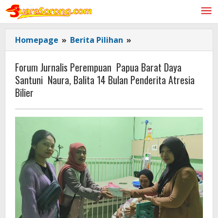
Lewati
ke
konten
Forum
Homepage
»
Berita Pilihan
»
Jurnalis
Perempuan
Forum Jurnalis Perempuan Papua Barat Daya
Papua
Santuni Naura, Balita 14 Bulan Penderita Atresia
Barat
Bilier
Daya
Santuni
Naura,
Balita
14
Bulan
Penderita
Atresia
Bilier