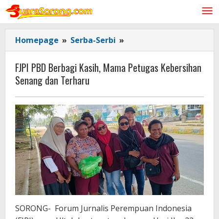
Lewati
ke
konten
FJPI
Homepage
»
Serba-Serbi
»
PBD
Berbagi
FJPI PBD Berbagi Kasih, Mama Petugas Kebersihan
Kasih,
Senang dan Terharu
Mama
Petugas
Kebersihan
Senang
dan
Terharu
SORONG- Forum Jurnalis Perempuan Indonesia