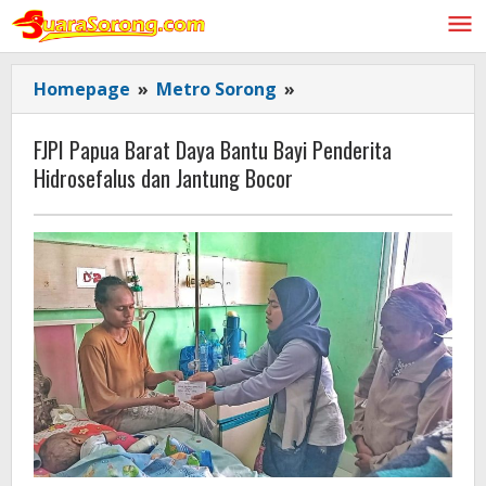
Lewati
ke
konten
FJPI
Homepage
»
Metro Sorong
»
Papua
Barat
FJPI Papua Barat Daya Bantu Bayi Penderita
Daya
Hidrosefalus dan Jantung Bocor
Bantu
Bayi
Penderita
Hidrosefalus
dan
Jantung
Bocor