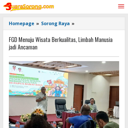
Lewati
ke
konten
FGD Menuju
Homepage
»
Sorong Raya
»
Wisata
Berkualitas,
FGD Menuju Wisata Berkualitas, Limbah Manusia
Limbah
jadi Ancaman
Manusia
jadi
Ancaman