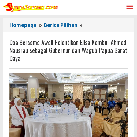
Lewati
ke
konten
Doa
Homepage
»
Berita Pilihan
»
Bersama
Awali
Doa Bersama Awali Pelantikan Elisa Kambu- Ahmad
Pelantikan
Nausrau sebagai Gubernur dan Wagub Papua Barat
Elisa
Daya
Kambu-
Ahmad
Nausrau
sebagai
Gubernur
dan
Wagub
Papua
Barat
Daya