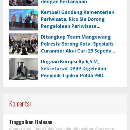
dengan Pertanyaan
Kembali Gandeng Kementerian
Pariwisata, Rico Sia Dorong
Pengelolaan Pariwisata
Berkualitas di Kabupaten Sorong
Ditangkap Team Mangewang
Polresta Sorong Kota, Spesialis
Curanmor Akui Curi 29 Sepeda
Motor
Dugaan Korupsi Rp 6,5 M,
Sekretariat DPRP Digeledah
Penyidik Tipikor Polda PBD
Komentar
Tinggalkan Balasan
Alamat email Anda tidak akan dipublikasikan.
Ruas yang