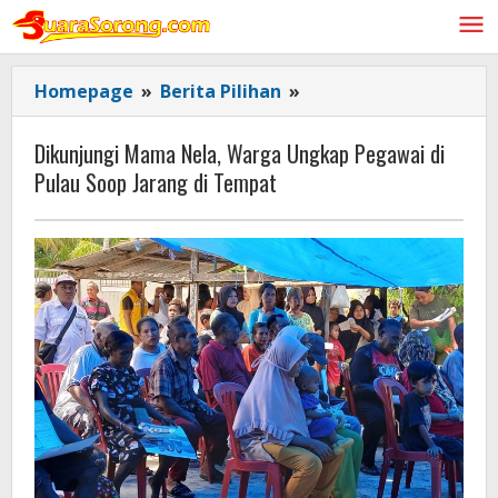
Lewati
ke
konten
Dikunjungi
Homepage
»
Berita Pilihan
»
Mama
Nela,
Dikunjungi Mama Nela, Warga Ungkap Pegawai di
Warga
Pulau Soop Jarang di Tempat
Ungkap
Pegawai
di
Pulau
Soop
Jarang
di
Tempat