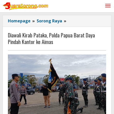
Lewati
ke
konten
Diawali
Homepage
»
Sorong Raya
»
Kirab
Pataka,
Diawali Kirab Pataka, Polda Papua Barat Daya
Polda
Pindah Kantor ke Aimas
Papua
Barat
Daya
Pindah
Kantor
ke
Aimas