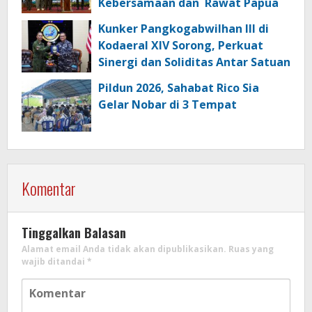
Kebersamaan dan Rawat Papua
Kunker Pangkogabwilhan III di
Kodaeral XIV Sorong, Perkuat
Sinergi dan Soliditas Antar Satuan
Pildun 2026, Sahabat Rico Sia
Gelar Nobar di 3 Tempat
Komentar
Tinggalkan Balasan
Alamat email Anda tidak akan dipublikasikan.
Ruas yang
wajib ditandai
*