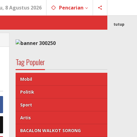
u, 8 Agustus 2026
Pencarian
tutup
Tag Populer
Mobil
Politik
Sport
Artis
BACALON WALKOT SORONG