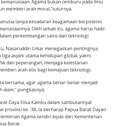
 kemanusiaan. Agama bukan cemburu pada ilmu
n memberi arah moral,”tuturnya.
nusia tanpa kesadaran keagamaan berpotensi
emanusiaannya. Oleh sebab itu, agama harus hadir
dalam perkembangan sains dan teknologi.
tu, Nasaruddin Umar menegaskan pentingnya
tiga aspek utama kehidupan global, yakni
ik dan peperangan, menjaga kelestarian
memberi arah etis bagi kemajuan teknologi.
ita bersama, agar agama benar-benar menjadi
h alam,” pungkasnya.
rat Daya Elisa Kambu dalam sambutannyal
 provinsi ke -38, Ia berharap Papua Barat Dayan
menterian Agama sendiri lepas dari Kementerian
ua Barat.