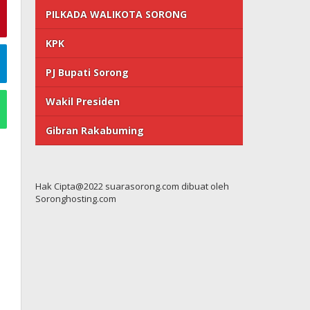
PILKADA WALIKOTA SORONG
KPK
PJ Bupati Sorong
Wakil Presiden
Gibran Rakabuming
Hak Cipta@2022 suarasorong.com dibuat oleh
Soronghosting.com