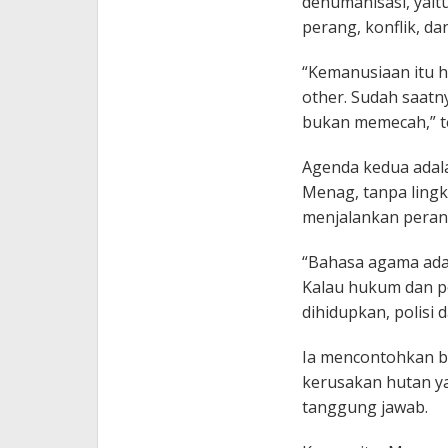
dehumanisasi, yait
perang, konflik, d
“Kemanusiaan itu ha
other. Sudah saat
bukan memecah,” t
Agenda kedua adala
Menag, tanpa ling
menjalankan peran
“Bahasa agama adal
Kalau hukum dan po
dihidupkan, polisi 
Ia mencontohkan be
kerusakan hutan yan
tanggung jawab.