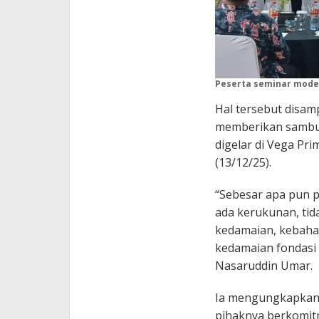
Peserta seminar mode
Hal tersebut disa
memberikan sambu
digelar di Vega Pr
(13/12/25).
“Sebesar apa pun p
ada kerukunan, tid
kedamaian, kebahag
kedamaian fondasi
Nasaruddin Umar.
Ia mengungkapkan 
pihaknya berkomit