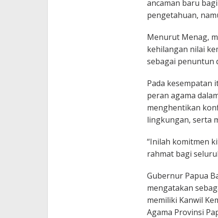
ancaman baru bagi
pengetahuan, namu
Menurut Menag, ma
kehilangan nilai k
sebagai penuntun 
Pada kesempatan i
peran agama dalam 
menghentikan konfl
lingkungan, serta 
“Inilah komitmen k
rahmat bagi seluru
Gubernur Papua Ba
mengatakan sebagai
memiliki Kanwil Ke
Agama Provinsi Pap