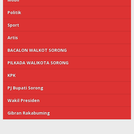
Politik
Sport
Artis
BACALON WALKOT SORONG
PILKADA WALIKOTA SORONG
KPK
PJ Bupati Sorong
Wakil Presiden
Gibran Rakabuming