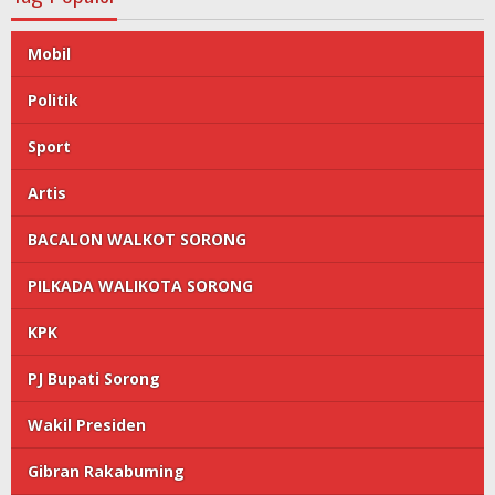
Mobil
Politik
Sport
Artis
BACALON WALKOT SORONG
PILKADA WALIKOTA SORONG
KPK
PJ Bupati Sorong
Wakil Presiden
Gibran Rakabuming