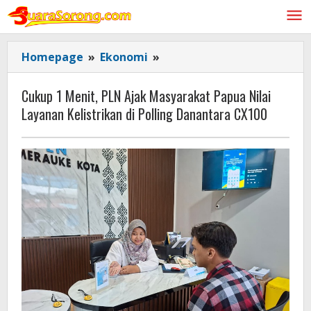
Lewati
ke
konten
Cukup
Homepage
»
Ekonomi
»
1
Menit,
Cukup 1 Menit, PLN Ajak Masyarakat Papua Nilai
PLN
Layanan Kelistrikan di Polling Danantara CX100
Ajak
Masyarakat
Papua
Nilai
Layanan
Kelistrikan
di
Polling
Danantara
CX100