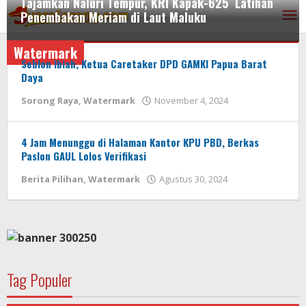
Tajamkan Naluri Tempur, KRI Kapak-625 Latihan
Lewati
Penembakan Meriam di Laut Maluku
ke
konten
Watermark
Berita
Seblon Ibiah, Ketua Caretaker DPD GAMKI Papua Barat
Pilihan
,
Watermark
Daya
oleh
Sorong Raya
,
Watermark
November 4, 2024
Juni
AdminSS
23,
2025
oleh
4 Jam Menunggu di Halaman Kantor KPU PBD, Berkas
AdminSS
Paslon GAUL Lolos Verifikasi
oleh
Berita Pilihan
,
Watermark
Agustus 30, 2024
AdminSS
Tag Populer