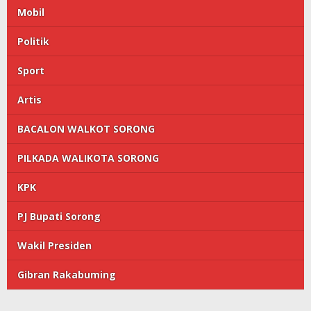
Mobil
Politik
Sport
Artis
BACALON WALKOT SORONG
PILKADA WALIKOTA SORONG
KPK
PJ Bupati Sorong
Wakil Presiden
Gibran Rakabuming