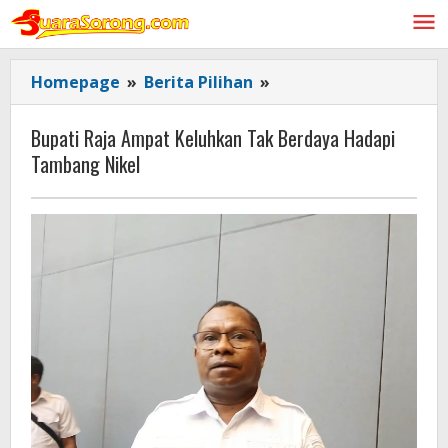
Lewati
ke
konten
Bupati
Homepage
»
Berita Pilihan
»
Raja
Ampat
Bupati Raja Ampat Keluhkan Tak Berdaya Hadapi
Keluhkan
Tambang Nikel
Tak
Berdaya
Hadapi
Tambang
Nikel