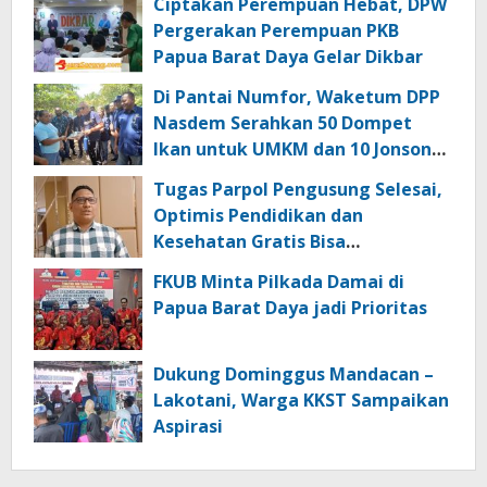
Ciptakan Perempuan Hebat, DPW
Pergerakan Perempuan PKB
Papua Barat Daya Gelar Dikbar
Di Pantai Numfor, Waketum DPP
Nasdem Serahkan 50 Dompet
Ikan untuk UMKM dan 10 Jonson
untuk Nelayan di Raja Ampat
Tugas Parpol Pengusung Selesai,
Optimis Pendidikan dan
Kesehatan Gratis Bisa
Direalisasikan
FKUB Minta Pilkada Damai di
Papua Barat Daya jadi Prioritas
Dukung Dominggus Mandacan –
Lakotani, Warga KKST Sampaikan
Aspirasi