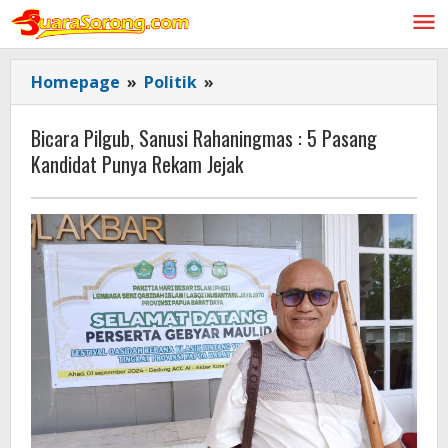
Lewati
ke
konten
Bicara
Homepage
»
Politik
»
Pilgub,
Sanusi
Bicara Pilgub, Sanusi Rahaningmas : 5 Pasang
Rahaningmas
Kandidat Punya Rekam Jejak
:
5
Pasang
Kandidat
Punya
Rekam
Jejak