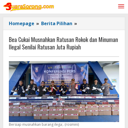
Lewati
ke
konten
Bea
Homepage
»
Berita Pilihan
»
Cukai
Musnahkan
Bea Cukai Musnahkan Ratusan Rokok dan Minuman
Ratusan
Ilegal Senilai Ratusan Juta Rupiah
Rokok
dan
Minuman
Ilegal
Senilai
Ratusan
Juta
Rupiah
Bersiap musnahkan barang ilega;. (rosmini)