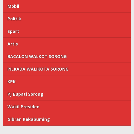
Mobil
Politik
Sport
Artis
BACALON WALKOT SORONG
PILKADA WALIKOTA SORONG
KPK
PJ Bupati Sorong
Wakil Presiden
Gibran Rakabuming