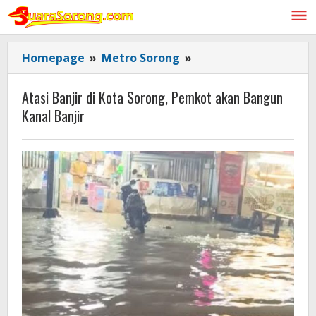
Lewati
ke
konten
Atasi
Homepage
»
Metro Sorong
»
Banjir
di
Atasi Banjir di Kota Sorong, Pemkot akan Bangun
Kota
Kanal Banjir
Sorong,
Pemkot
akan
Bangun
Kanal
Banjir