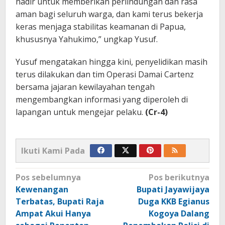
hadir untuk memberikan perlindungan dan rasa
aman bagi seluruh warga, dan kami terus bekerja
keras menjaga stabilitas keamanan di Papua,
khususnya Yahukimo,” ungkap Yusuf.
Yusuf mengatakan hingga kini, penyelidikan masih
terus dilakukan dan tim Operasi Damai Cartenz
bersama jajaran kewilayahan tengah
mengembangkan informasi yang diperoleh di
lapangan untuk mengejar pelaku.
(Cr-4)
Ikuti Kami Pada
Navigasi
Pos sebelumnya
Pos berikutnya
pos
Kewenangan
Bupati Jayawijaya
Terbatas, Bupati Raja
Duga KKB Egianus
Ampat Akui Hanya
Kogoya Dalang