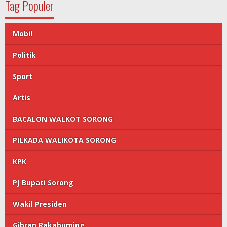
Tag Populer
Mobil
Politik
Sport
Artis
BACALON WALKOT SORONG
PILKADA WALIKOTA SORONG
KPK
PJ Bupati Sorong
Wakil Presiden
Gibran Rakabuming