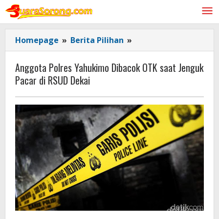
Lewati
ke
konten
Anggota
Homepage
»
Berita Pilihan
»
Polres
Yahukimo
Anggota Polres Yahukimo Dibacok OTK saat Jenguk
Dibacok
Pacar di RSUD Dekai
OTK
saat
Jenguk
Pacar
di
RSUD
Dekai