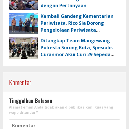
dengan Pertanyaan
Kembali Gandeng Kementerian
Pariwisata, Rico Sia Dorong
Pengelolaan Pariwisata
Berkualitas di Kabupaten Sorong
Ditangkap Team Mangewang
Polresta Sorong Kota, Spesialis
Curanmor Akui Curi 29 Sepeda
Motor
Komentar
Tinggalkan Balasan
Alamat email Anda tidak akan dipublikasikan.
Ruas yang
wajib ditandai
*